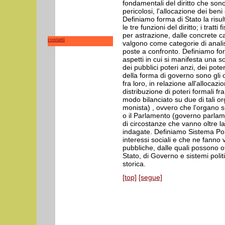
fondamentali del diritto che so
pericolosi, l'allocazione dei beni 
Definiamo forma di Stato la risul
le tre funzioni del diritto; i trat
per astrazione, dalle concrete ca
contatti
valgono come categorie di anali
poste a confronto. Definiamo for
aspetti in cui si manifesta una sol
dei pubblici poteri anzi, dei poteri
della forma di governo sono gli o
fra loro, in relazione all'allocazio
distribuzione di poteri formali fra
modo bilanciato su due di tali o
monista) , ovvero che l'organo s
o il Parlamento (governo parla
di circostanze che vanno oltre la
indagate. Definiamo Sistema Poli
interessi sociali e che ne fanno 
pubbliche, dalle quali possono
Stato, di Governo e sistemi polit
storica.
[top]
[segue]