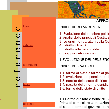
APPROF
home
INDICE DEGLI ARGOMENTI
1. Evoluzione del pensiero politico
2. Analisi delle principali Costitu
3. Le origini e i caratteri della
4. I diritti di libertà
didattica
5. I diritti della personalità
6. I rapporti etico-sociali
1.EVOLUZIONE DEL PENSIERO
esercitazioni
INDICE DEI CAPITOLI
1.1. forme di stato e forme di g
1.2. evoluzione del pensiero poli
1.3. nascita dello stato di diritto
1.4. nascita della norma giuridic
forum
1.5. forme dello stato di diritto
1.1.Forme di Stato e forme di 
Prima di cominciare la trattazio
reference
di stato e forme di governo, part